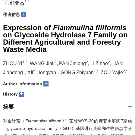
1,*
2,*
, 邹亚杰
+
作者信息
Expression of
Flammulina filiformis
on Glycoside Hydrolase 7 Family on
Different Agricultural and Forestry
Waste Media
1,2
2
2
2
ZHOU Yi
, WANG Jiali
, PAN Jinlong
, LI Zihao
, HAN
1
1
1,*
2,*
Jiandong
, XIE Hongyan
, GONG Zhiyuan
, ZOU Yajie
+
Author information
+
History
摘要
对金针菇（
Flammulina filiformis
）菌株WYS-20的糖苷水解酶7家族
（glycoside hydrolase family 7,GH7）基因进行克隆和生物信息学分