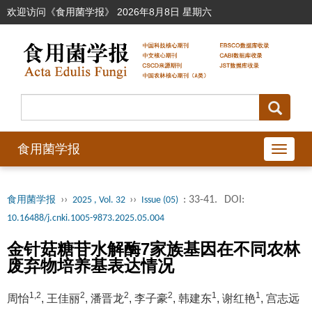
欢迎访问《食用菌学报》
2026年8月8日 星期六
食用菌学报
导
航
切
››
››
: 33-41.
DOI:
食用菌学报
2025 , Vol. 32
Issue (05)
换
10.16488/j.cnki.1005-9873.2025.05.004
金针菇糖苷水解酶7家族基因在不同农林
废弃物培养基表达情况
1,2
2
2
2
1
1
周怡
, 王佳丽
, 潘晋龙
, 李子豪
, 韩建东
, 谢红艳
, 宫志远