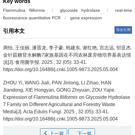
Key words
Flammulina filiformis
/
glycoside hydrolase
/
real-time
fluorescence quantitative PCR
/
gene expression
导出引用
引用本文
周怡, 王佳丽, 潘晋龙, 李子豪, 韩建东, 谢红艳, 宫志远, 邹亚杰.
金针菇糖苷水解酶7家族基因在不同农林废弃物培养基表达情
况[J]. 食用菌学报. 2025 , 32 (05): 33-41.
https://doi.org/10.16488/j.cnki.1005-9873.2025.05.004
ZHOU Yi, WANG Jiali, PAN Jinlong, LI Zihao, HAN
Jiandong, XIE Hongyan, GONG Zhiyuan, ZOU Yajie.
Expression of
Flammulina filiformis
on Glycoside Hydrolase
7 Family on Different Agricultural and Forestry Waste
Media[J]. Acta Edulis Fungi. 2025 , 32 (05): 33-41.
https://doi.org/10.16488/j.cnki.1005-9873.2025.05.004
上一篇
下一篇