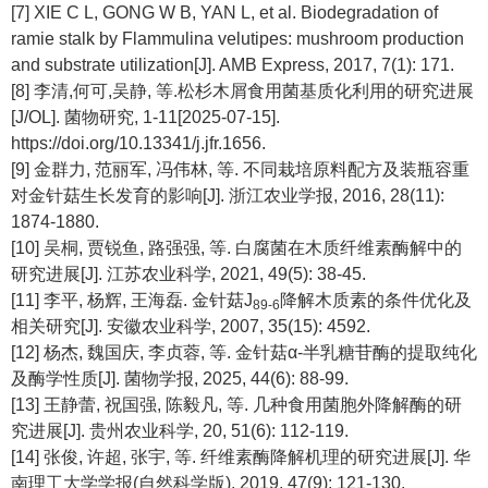
[7] XIE C L, GONG W B, YAN L,
et al
. Biodegradation of
ramie stalk by
Flammulina velutipes
: mushroom production
and substrate utilization[J]. AMB Express, 2017, 7(1): 171.
[8] 李清,何可,吴静, 等.松杉木屑食用菌基质化利用的研究进展
[J/OL]. 菌物研究, 1-11[2025-07-15].
https://doi.org/10.13341/j.jfr.1656.
[9] 金群力, 范丽军, 冯伟林, 等. 不同栽培原料配方及装瓶容重
对金针菇生长发育的影响[J]. 浙江农业学报, 2016, 28(11):
1874-1880.
[10] 吴桐, 贾锐鱼, 路强强, 等. 白腐菌在木质纤维素酶解中的
研究进展[J]. 江苏农业科学, 2021, 49(5): 38-45.
[11] 李平, 杨辉, 王海磊. 金针菇J
降解木质素的条件优化及
89-6
相关研究[J]. 安徽农业科学, 2007, 35(15): 4592.
[12] 杨杰, 魏国庆, 李贞蓉, 等. 金针菇α-半乳糖苷酶的提取纯化
及酶学性质[J]. 菌物学报, 2025, 44(6): 88-99.
[13] 王静蕾, 祝国强, 陈毅凡, 等. 几种食用菌胞外降解酶的研
究进展[J]. 贵州农业科学, 20, 51(6): 112-119.
[14] 张俊, 许超, 张宇, 等. 纤维素酶降解机理的研究进展[J]. 华
南理工大学学报(自然科学版), 2019, 47(9): 121-130.