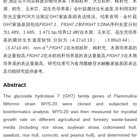
析,测定在不同农林废弃物培养基（水稻秸秆、大豆秸秆、棉籽壳、木
屑、稻壳、玉米芯、花生壳培养基）金针菇菌丝生长速度,并利用实时
荧光定量PCR方法测定GH7家族基因表达情况。结果表明：金针菇
GH7家族基因包括
FfGH7.1
、
FfGH7.2
和
FfGH7.3
,DNA序列长度分别
为1 489、1 685、1 471 bp;培养12 d时在木屑、玉米芯、花生壳培养
基的菌丝生长速度较快,分别为（4.27±0.19）、（3.88±0.44）、
-1
（3.47±0.49） mm·d
;
FfGH7.1
在水稻秸秆、棉籽壳、木屑培养基的
表达量较高,
FfGH7.2
在水稻秸秆培养基的表达量最高,
FfGH7.3
在木屑
培养基的表达量最高。研究结果可为食用菌糖苷水解酶家族基因表达
及功能研究提供参考。
Abstract
The glycoside hydrolase 7 (GH7) family genes of
Flammulina
filiformis
strain WYS-20 were cloned and subjected to
bioinformatics analysis. WYS-20 was then measured for mycelial
growth rate on different agricultural and forestry waste-based
media (including rice straw, soybean straw, cottonseed hull,
sawdust, rice hull, corncob, and peanut hull), and determined for