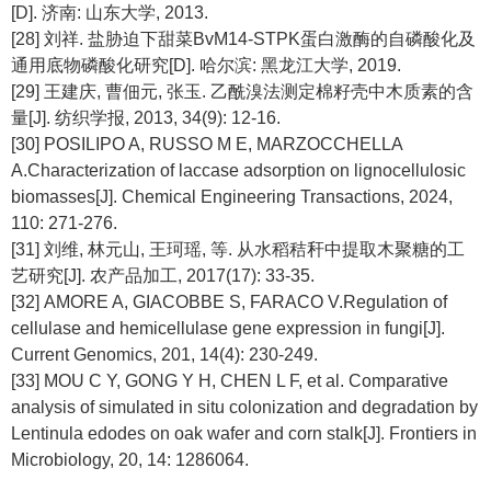
[D]. 济南: 山东大学, 2013.
[28] 刘祥. 盐胁迫下甜菜BvM14-STPK蛋白激酶的自磷酸化及
通用底物磷酸化研究[D]. 哈尔滨: 黑龙江大学, 2019.
[29] 王建庆, 曹佃元, 张玉. 乙酰溴法测定棉籽壳中木质素的含
量[J]. 纺织学报, 2013, 34(9): 12-16.
[30] POSILIPO A, RUSSO M E, MARZOCCHELLA
A.Characterization of laccase adsorption on lignocellulosic
biomasses[J]. Chemical Engineering Transactions, 2024,
110: 271-276.
[31] 刘维, 林元山, 王珂瑶, 等. 从水稻秸秆中提取木聚糖的工
艺研究[J]. 农产品加工, 2017(17): 33-35.
[32] AMORE A, GIACOBBE S, FARACO V.Regulation of
cellulase and hemicellulase gene expression in fungi[J].
Current Genomics, 201, 14(4): 230-249.
[33] MOU C Y, GONG Y H, CHEN L F,
et al
. Comparative
analysis of simulated
in situ
colonization and degradation by
Lentinula edodes
on oak wafer and corn stalk[J]. Frontiers in
Microbiology, 20, 14: 1286064.