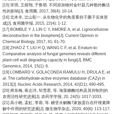
[15] 宋琪, 王烁翔, 于鲁萌. 不同添加物对金针菇几种胞外酶活
性的影响[J]. 食用菌, 2017, 39(4): 10-14.
[16] 北本丰, 辻山彰一. 从生物化学的角度看担子菌子实体形
成[J]. 食用菌学报, 2015, 22(4): 1-12.
[17] BOMBLE Y J, LIN C Y, AMORE A,
et al
. Lignocellulose
deconstruction in the biosphere[J]. Current Opinion in
Chemical Biology, 2017, 41: 61-70.
[18] ZHAO Z T, LIU H Q, WANG C F,
et al
. Erratum to:
Comparative analysis of fungal genomes reveals different
plant cell wall degrading capacity in fungi[J]. BMC
Genomics, 2014, 15(1): 6.
[19] LOMBARD V, GOLACONDA RAMULU H, DRULA E,
et
al
. The carbohydrate-active enzymes database (CAZy) in
2013[J]. Nucleic Acids Research, 2014, 42(D1): 490-495.
[20] 师东梅, 蒋志洋, 邹雪君, 等. 海藻糖酶结构及其抑制剂的
农用活性研究进展[J]. 农药学学报, 20, 24(5): 1017-1033.
[21] 高小晓, 孟虹, 李蓉, 等. 糖苷水解酶7家族蛋白在纤维素降
解中作用的研究进展[J]. 微生物学杂志, 2020, 40(6): 113-117.