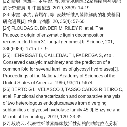
[22] 陆璐, 陶雅军, 罗学娅, 等. 糖苷水解酶32家族结构与功能
的研究进展[J]. 中国酿造, 2019, 38(8): 14-19.
[23] 宋鑫, 李力, 袁熠冬, 等. 麦麸纤维真菌降解酶的相关基因
研究进展[J]. 粮食与油脂, 20, 35(4): 57-60.
[24] FLOUDAS D, BINDER M, RILEY R,
et al
. The
Paleozoic origin of enzymatic lignin decomposition
reconstructed from 31 fungal genomes[J]. Science, 201,
336(6089): 1715-1719.
[25] HENRISSAT B, CALLEBAUT I, FABREGA S,
et al
.
Conserved catalytic machinery and the prediction of a
common fold for several families of glycosyl hydrolases[J].
Proceedings of the National Academy of Sciences of the
United States of America, 1996, 93(11): 5674.
[26] BERTO G L, VELASCO J, TASSO CABOS RIBEIRO C,
et al
. Functional characterization and comparative analysis
of two heterologous endoglucanases from diverging
subfamilies of glycosyl hydrolase family 45[J]. Enzyme and
Microbial Technology, 2019, 120: 23-35.
[27] 段晓云. 代表性纤维素酶家族活性架构的功能位点分析