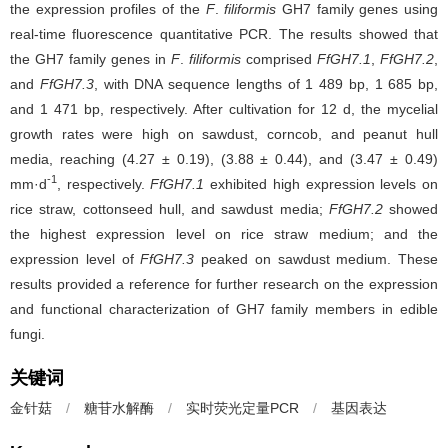
the expression profiles of the
F
.
filiformis
GH7 family genes using
real-time fluorescence quantitative PCR. The results showed that
the GH7 family genes in
F
.
filiformis
comprised
FfGH7.1
,
FfGH7.2
,
and
FfGH7.3
, with DNA sequence lengths of 1 489 bp, 1 685 bp,
and 1 471 bp, respectively. After cultivation for 12 d, the mycelial
growth rates were high on sawdust, corncob, and peanut hull
media, reaching (4.27 ± 0.19), (3.88 ± 0.44), and (3.47 ± 0.49)
-1
mm·d
, respectively.
FfGH7.1
exhibited high expression levels on
rice straw, cottonseed hull, and sawdust media;
FfGH7.2
showed
the highest expression level on rice straw medium; and the
expression level of
FfGH7.3
peaked on sawdust medium. These
results provided a reference for further research on the expression
and functional characterization of GH7 family members in edible
fungi.
关键词
金针菇
/
糖苷水解酶
/
实时荧光定量PCR
/
基因表达